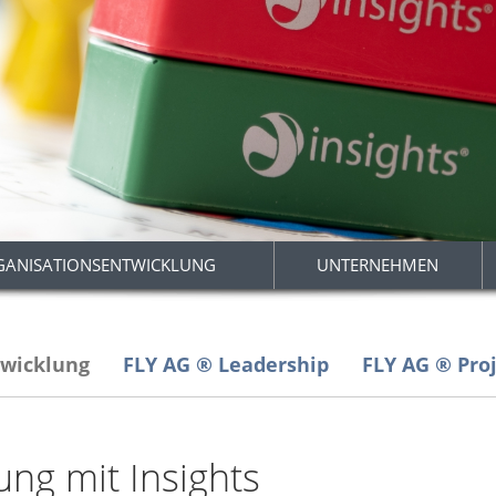
GANISATIONSENTWICKLUNG
UNTERNEHMEN
twicklung
FLY AG ® Leadership
FLY AG ® Pro
ung mit Insights