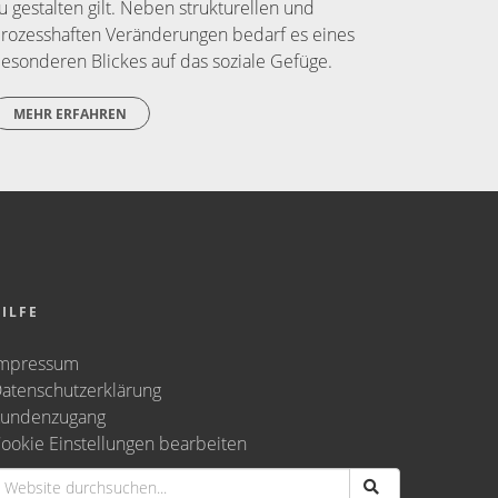
u gestalten gilt. Neben strukturellen und
rozesshaften Veränderungen bedarf es eines
esonderen Blickes auf das soziale Gefüge.
MEHR ERFAHREN
ILFE
mpressum
atenschutzerklärung
undenzugang
ookie Einstellungen bearbeiten