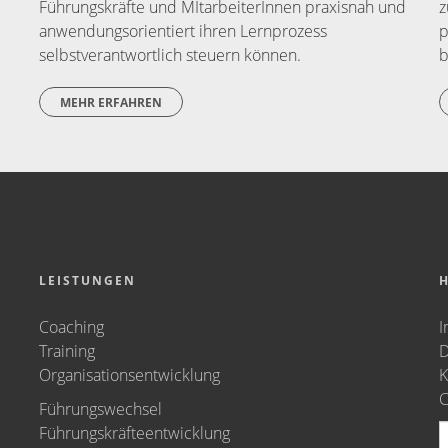
Führungskräfte und MItarbeiterInnen praxisnah und
z
anwendungsorientiert ihren Lernprozess
p
selbstverantwortlich steuern können.
b
MEHR ERFAHREN
LEISTUNGEN
H
Coaching
I
Training
D
Organisationsentwicklung
K
C
Führungswechsel
Führungskräfteentwicklung