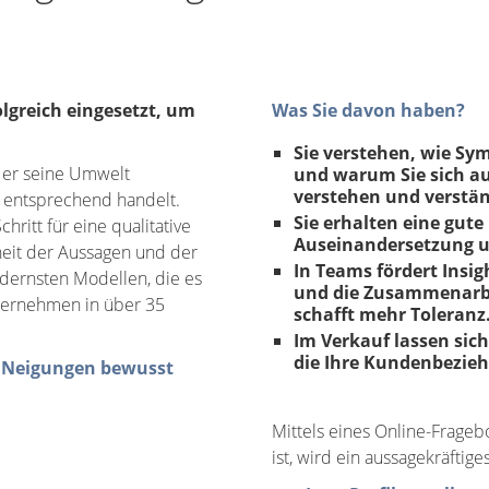
lgreich eingesetzt, um
Was Sie davon haben?
Sie verstehen, wie S
e er seine Umwelt
und warum Sie sich au
verstehen und verstä
d entsprechend handelt.
Sie erhalten eine gute
hritt für eine qualitative
Auseinandersetzung u
heit der Aussagen und der
In Teams fördert Insig
dernsten Modellen, die es
und die Zusammenarbei
nternehmen in über 35
schafft mehr Toleranz
Im Verkauf lassen sic
die Ihre Kundenbezieh
d Neigungen bewusst
Mittels eines Online-Frageb
ist, wird ein aussagekräftiges