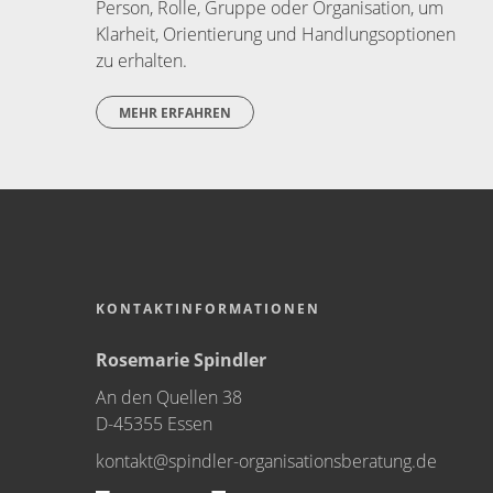
Person, Rolle, Gruppe oder Organisation, um
Klarheit, Orientierung und Handlungsoptionen
zu erhalten.
MEHR ERFAHREN
KONTAKTINFORMATIONEN
Rosemarie Spindler
An den Quellen 38
D-45355 Essen
kontakt@spindler-organisationsberatung.de