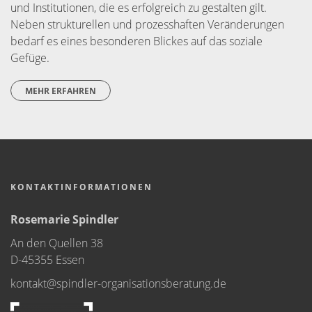
und Institutionen, die es erfolgreich zu gestalten gilt.
Neben strukturellen und prozesshaften Veränderungen
bedarf es eines besonderen Blickes auf das soziale
Gefüge.
MEHR ERFAHREN
KONTAKTINFORMATIONEN
Rosemarie Spindler
An den Quellen 38
D-45355 Essen
kontakt@spindler-organisationsberatung.de